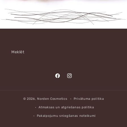
Meklēt
Translation
Translation
missing:
missing:
lv.general.social.links.facebook
lv.general.social.links.instagr
© 2026,
Norden Cosmetics
Privātuma politika
Atmaksas un atgriešanas politika
Pakalpojumu sniegšanas noteikumi