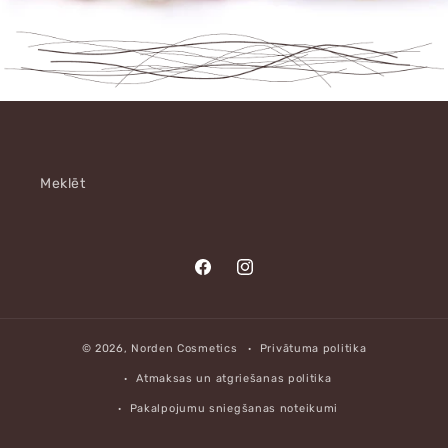
Meklēt
Translation
Translation
missing:
missing:
lv.general.social.links.facebook
lv.general.social.links.instagr
© 2026,
Norden Cosmetics
Privātuma politika
Atmaksas un atgriešanas politika
Pakalpojumu sniegšanas noteikumi