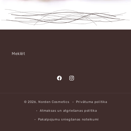
Meklēt
Translation
Translation
missing:
missing:
lv.general.social.links.facebook
lv.general.social.links.instagr
© 2026,
Norden Cosmetics
Privātuma politika
Atmaksas un atgriešanas politika
Pakalpojumu sniegšanas noteikumi